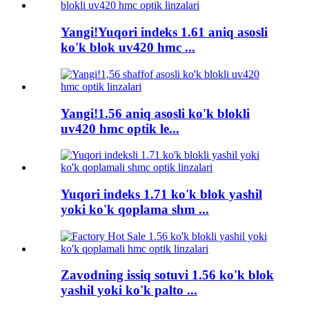
Yangi!Yuqori indeks 1.61 aniq asosli
ko'k blok uv420 hmc ...
Yangi!1.56 aniq asosli ko'k blokli
uv420 hmc optik le...
Yuqori indeks 1.71 ko'k blok yashil
yoki ko'k qoplama shm ...
Zavodning issiq sotuvi 1.56 ko'k blok
yashil yoki ko'k palto ...