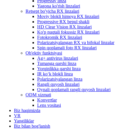
Progressiv linza
Yagona ko'rish linzalari
Retsept bo'yicha RX linzalari
Moviy blokli himoya RX linzalari
Progressive RX bepul shakli
HD Clear Vision RX linzalari
Ko'p nuqtali fokussiz RX linzalari
Fotokromik RX linzalari
Polarizatsiyalangan RX va bifokal linzalar
Spin qoplamali foto RX linzalari
Ob'ektiv funktsiyasi
Ag+ antivirus linzalari
Tumanga qarshi linza
Yorqinlikka qarshi linza
IR koʻk blokli linza
Polarizatsiyalangan linza
Rangli quyosh linzalari
Oynali qoplamali rangli quyosh linzalari
ODM xizmati
Konvertlar
Lens vositasi
Biz haqimizda
VR
Yangiliklar
Biz bilan bog'lanish