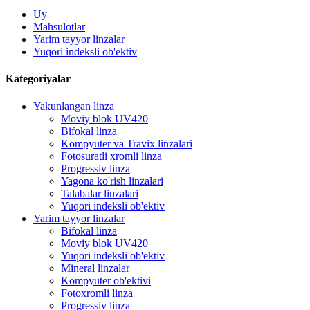
Uy
Mahsulotlar
Yarim tayyor linzalar
Yuqori indeksli ob'ektiv
Kategoriyalar
Yakunlangan linza
Moviy blok UV420
Bifokal linza
Kompyuter va Travix linzalari
Fotosuratli xromli linza
Progressiv linza
Yagona ko'rish linzalari
Talabalar linzalari
Yuqori indeksli ob'ektiv
Yarim tayyor linzalar
Bifokal linza
Moviy blok UV420
Yuqori indeksli ob'ektiv
Mineral linzalar
Kompyuter ob'ektivi
Fotoxromli linza
Progressiv linza