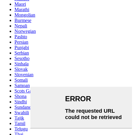
Maori
Marathi
Mongolian
Burmese
Nepali
Norwegian
Pashto
Persian
Punjabi
Serbian
Sesotho
Sinhala
Slovak
Slovenian
Somali
Samoan
Scots Gaelic
Shona
Sindhi
Sundanese
Swahili
Tajik
Tamil
Telugu
Thai