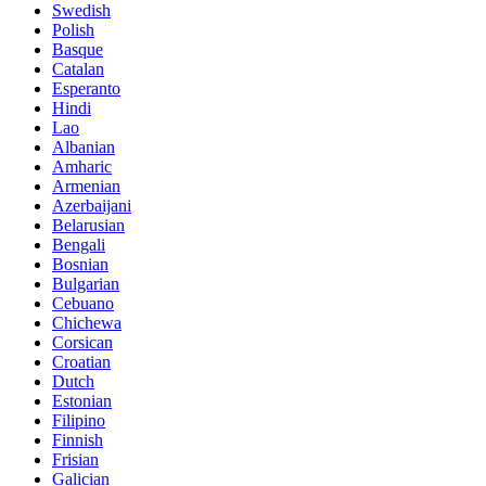
Swedish
Polish
Basque
Catalan
Esperanto
Hindi
Lao
Albanian
Amharic
Armenian
Azerbaijani
Belarusian
Bengali
Bosnian
Bulgarian
Cebuano
Chichewa
Corsican
Croatian
Dutch
Estonian
Filipino
Finnish
Frisian
Galician