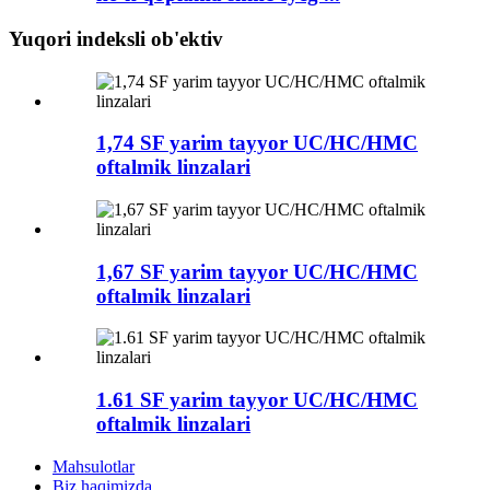
Yuqori indeksli ob'ektiv
1,74 SF yarim tayyor UC/HC/HMC
oftalmik linzalari
1,67 SF yarim tayyor UC/HC/HMC
oftalmik linzalari
1.61 SF yarim tayyor UC/HC/HMC
oftalmik linzalari
Mahsulotlar
Biz haqimizda