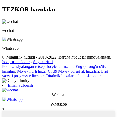
TEZKOR havolalar
wechat
Whatsapp
© Mualliflik huquqi - 2010-2022: Barcha huquqlar himoyalangan.
Issiq mahsulotlar
-
Sayt xaritasi
Polarizatsiyalangan retsept bo'yicha linzalar
,
Eng qorong'u o'tish
linzalari
,
Moviy nurli linza
,
Cr 39 Moviy yorug'lik linzalari
,
Eng
yaxshi progressiv linzalar
,
Oftalmik linzalar uchun blankalar
,
Email yuborish
WeChat
Whatsapp
x