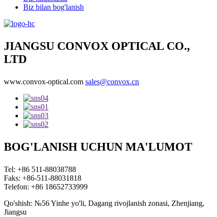
Biz bilan bog'lanish
JIANGSU CONVOX OPTICAL CO.,
LTD
www.convox-optical.com
sales@convox.cn
BOG'LANISH UCHUN MA'LUMOT
Tel: +86 511-88038788
Faks: +86-511-88031818
Telefon: +86 18652733999
Qo'shish: №56 Yinhe yo'li, Dagang rivojlanish zonasi, Zhenjiang,
Jiangsu