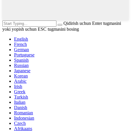
Qidirish uchun Enter tugmasini
yoki yopish uchun ESC tugmasini bosing
English
French
German
Portuguese
Spanish
Russian
Japanese
Korean
Arabic
Irish
Greek
Turkish
Italian
Danish
Romanian
Indonesian
Czech
Afrikaans