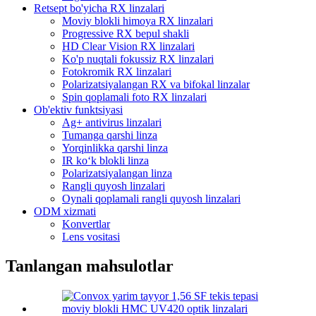
Retsept bo'yicha RX linzalari
Moviy blokli himoya RX linzalari
Progressive RX bepul shakli
HD Clear Vision RX linzalari
Ko'p nuqtali fokussiz RX linzalari
Fotokromik RX linzalari
Polarizatsiyalangan RX va bifokal linzalar
Spin qoplamali foto RX linzalari
Ob'ektiv funktsiyasi
Ag+ antivirus linzalari
Tumanga qarshi linza
Yorqinlikka qarshi linza
IR koʻk blokli linza
Polarizatsiyalangan linza
Rangli quyosh linzalari
Oynali qoplamali rangli quyosh linzalari
ODM xizmati
Konvertlar
Lens vositasi
Tanlangan mahsulotlar