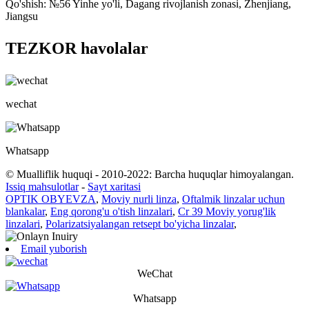
Qo'shish: №56 Yinhe yo'li, Dagang rivojlanish zonasi, Zhenjiang,
Jiangsu
TEZKOR havolalar
wechat
Whatsapp
© Mualliflik huquqi - 2010-2022: Barcha huquqlar himoyalangan.
Issiq mahsulotlar
-
Sayt xaritasi
OPTIK OBYEVZA
,
Moviy nurli linza
,
Oftalmik linzalar uchun
blankalar
,
Eng qorong'u o'tish linzalari
,
Cr 39 Moviy yorug'lik
linzalari
,
Polarizatsiyalangan retsept bo'yicha linzalar
,
Email yuborish
WeChat
Whatsapp