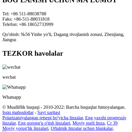
Tel: +86 511-88038788
Faks: +86-511-88031818
Telefon: +86 18652733999
Qo'shish: №56 Yinhe yo'li, Dagang rivojlanish zonasi, Zhenjiang,
Jiangsu
TEZKOR havolalar
wechat
Whatsapp
© Mualliflik huquqi - 2010-2022: Barcha huquqlar himoyalangan.
Issiq mahsulotlar
-
Sayt xaritasi
Polarizatsiyalangan retsept bo'yicha linzalar
,
Eng yaxshi progressiv
linzalar
,
Eng qorong'u o'tish linzalari
,
Moviy nurli linza
,
Cr 39
Moviy yorug'lik linzalari
,
Oftalmik linzalar uchun blankalar
,