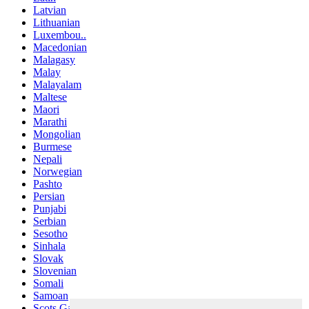
Latvian
Lithuanian
Luxembou..
Macedonian
Malagasy
Malay
Malayalam
Maltese
Maori
Marathi
Mongolian
Burmese
Nepali
Norwegian
Pashto
Persian
Punjabi
Serbian
Sesotho
Sinhala
Slovak
Slovenian
Somali
Samoan
Scots Gaelic