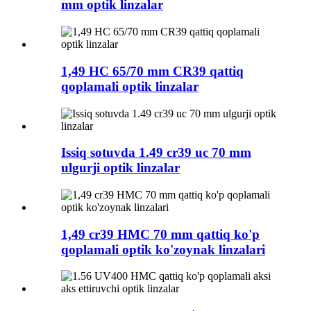
mm optik linzalar
1,49 HC 65/70 mm CR39 qattiq
qoplamali optik linzalar
Issiq sotuvda 1.49 cr39 uc 70 mm
ulgurji optik linzalar
1,49 cr39 HMC 70 mm qattiq ko'p
qoplamali optik ko'zoynak linzalari