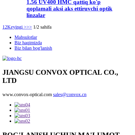
1.56 UV400 HMC qattiq ko'p
qoplamali aksi aks ettiruvchi optik
linzalar
1
2
Keyingi >
>>
1/2 sahifa
Mahsulotlar
Biz haqimizda
Biz bilan bog'lanish
JIANGSU CONVOX OPTICAL CO.,
LTD
www.convox-optical.com
sales@convox.cn
BOG'LANISH UCHUN MA'LUMOT