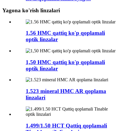
Yagona ko'rish linzalari
1.56 HMC qattiq ko'p qoplamali
optik linzalar
1,50 HMC qattiq ko'p qoplamali
optik linzalar
1.523 mineral HMC AR qoplama
linzalari
1.499/1.50 HCT Qattiq qoplamali