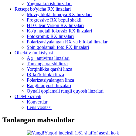
Yagona ko'rish linzalari
Retsept bo'yicha RX linzalari
Moviy blokli himoya RX linzalari
Progressive RX bepul shakli
HD Clear Vision RX linzalari
Ko'p nuqtali fokussiz RX linzalari
Fotokromik RX linzalari
Polarizatsiyalangan RX va bifokal linzalar
Spin qoplamali foto RX linzalari
Ob'ektiv funktsiyasi
Ag+ antivirus linzalari
Tumanga qarshi linza
Yorqinlikka qarshi linza
IR koʻk blokli linza
Polarizatsiyalangan linza
Rangli quyosh linzalari
Oynali qoplamali rangli quyosh linzalari
ODM xizmati
Konvertlar
Lens vositasi
Tanlangan mahsulotlar