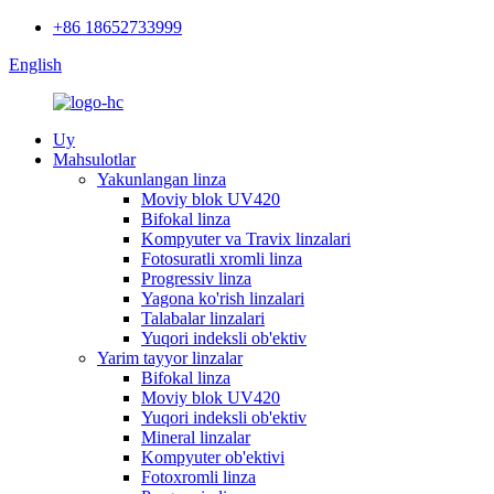
+86 18652733999
English
Uy
Mahsulotlar
Yakunlangan linza
Moviy blok UV420
Bifokal linza
Kompyuter va Travix linzalari
Fotosuratli xromli linza
Progressiv linza
Yagona ko'rish linzalari
Talabalar linzalari
Yuqori indeksli ob'ektiv
Yarim tayyor linzalar
Bifokal linza
Moviy blok UV420
Yuqori indeksli ob'ektiv
Mineral linzalar
Kompyuter ob'ektivi
Fotoxromli linza