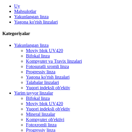
Uy
Mahsulotlar
Yakunlangan linza
Yagona ko'rish linzalari
Kategoriyalar
Yakunlangan linza
Moviy blok UV420
Bifokal linza
Kompyuter va Travix linzalari
Fotosuratli xromli linza
Progressiv linza
Yagona ko'rish linzalari
Talabalar linzalari
Yuqori indeksli ob'ektiv
Yarim tayyor linzalar
Bifokal linza
Moviy blok UV420
Yuqori indeksli ob'ektiv
Mineral linzalar
Kompyuter ob'ektivi
Fotoxromli linza
Progressiv linza