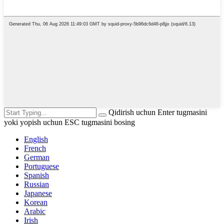
Qidirish uchun Enter tugmasini
yoki yopish uchun ESC tugmasini bosing
English
French
German
Portuguese
Spanish
Russian
Japanese
Korean
Arabic
Irish