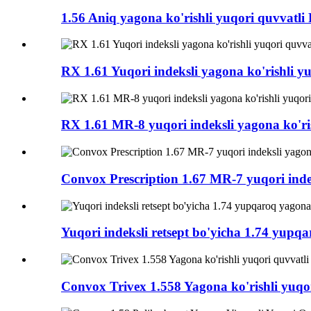
1.56 Aniq yagona ko'rishli yuqori quvvatli 
RX 1.61 Yuqori indeksli yagona ko'rishli yu
RX 1.61 MR-8 yuqori indeksli yagona ko'ris
Convox Prescription 1.67 MR-7 yuqori indek
Yuqori indeksli retsept bo'yicha 1.74 yupqa
Convox Trivex 1.558 Yagona ko'rishli yuqor