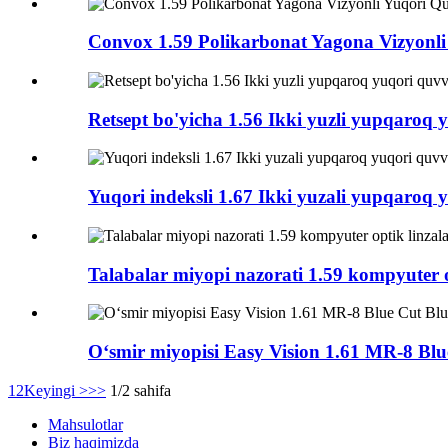
Convox 1.59 Polikarbonat Yagona Vizyonli
Retsept bo'yicha 1.56 Ikki yuzli yupqaroq y
Yuqori indeksli 1.67 Ikki yuzali yupqaroq y
Talabalar miyopi nazorati 1.59 kompyuter o
Oʻsmir miyopisi Easy Vision 1.61 MR-8 Blu
1
2
Keyingi >
>>
1/2 sahifa
Mahsulotlar
Biz haqimizda