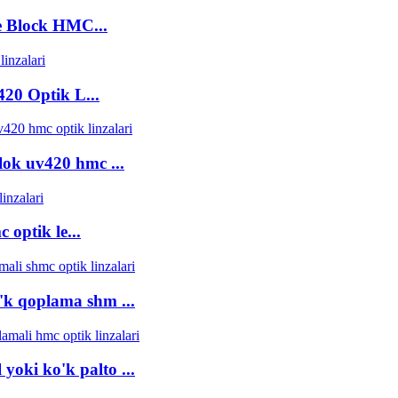
e Block HMC...
20 Optik L...
lok uv420 hmc ...
 optik le...
o'k qoplama shm ...
yoki ko'k palto ...