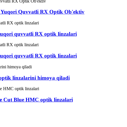
 Yuqori Quvvatli RX Optik Ob'ektiv
uqori quvvatli RX optik linzalari
uqori quvvatli RX optik linzalari
ptik linzalarini himoya qiladi
e Cut Blue HMC optik linzalari