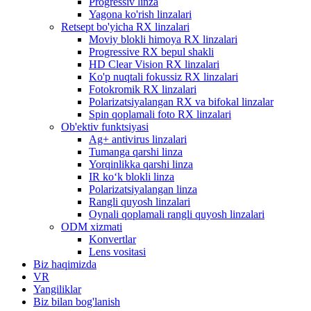
Progressiv linza
Yagona ko'rish linzalari
Retsept bo'yicha RX linzalari
Moviy blokli himoya RX linzalari
Progressive RX bepul shakli
HD Clear Vision RX linzalari
Ko'p nuqtali fokussiz RX linzalari
Fotokromik RX linzalari
Polarizatsiyalangan RX va bifokal linzalar
Spin qoplamali foto RX linzalari
Ob'ektiv funktsiyasi
Ag+ antivirus linzalari
Tumanga qarshi linza
Yorqinlikka qarshi linza
IR koʻk blokli linza
Polarizatsiyalangan linza
Rangli quyosh linzalari
Oynali qoplamali rangli quyosh linzalari
ODM xizmati
Konvertlar
Lens vositasi
Biz haqimizda
VR
Yangiliklar
Biz bilan bog'lanish