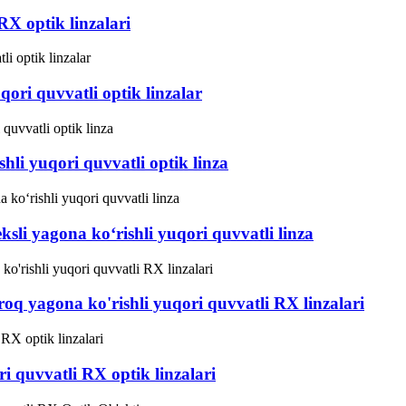
RX optik linzalari
qori quvvatli optik linzalar
hli yuqori quvvatli optik linza
sli yagona koʻrishli yuqori quvvatli linza
roq yagona ko'rishli yuqori quvvatli RX linzalari
i quvvatli RX optik linzalari