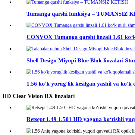
Tumanga qarshi funksiya – TUMANSIZ 
CONVOX Tumanga qarshi linzali 1.61 koʻk 
Shell Design Miyopi Blue Blok linzalari Stu
1.56 ko'k yorug'lik kesilgan yashil va ko'k
HD Clear Vision RX linzalari
Retsept 1.49 1.501 HD yagona koʻrishli yuqo